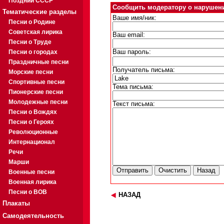
Поздний СССР
Сообщить модератору о нарушен
Тематические разделы
Ваше имя/ник:
Песни о Родине
Советская лирика
Ваш email:
Песни о Труде
Песни о городах
Ваш пароль:
Праздничные песни
Получатель письма:
Морские песни
Спортивные песни
Тема письма:
Пионерские песни
Молодежные песни
Текст письма:
Песни о Вождях
Песни о Героях
Революционные
Интернационал
Речи
Марши
Военные песни
Военная лирика
Песни о ВОВ
НАЗАД
Плакаты
Самодеятельность