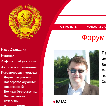
Форум 
Наша Двадцатка
П
Новинки
Им
Алфавитный указатель
Во
Авторы и исполнители
Ме
Исторические периоды
На
Дореволюционный
Ст
Послереволюционный
Предвоенный
Великая Отечественная
Послевоенный
Оттепель
НАЗАД