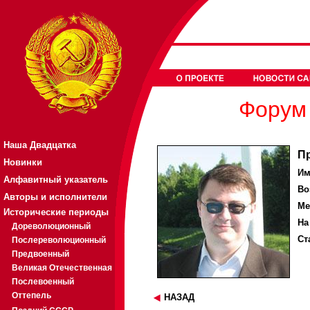
Форум 
Наша Двадцатка
П
Новинки
Им
Алфавитный указатель
Во
Авторы и исполнители
Ме
Исторические периоды
На
Дореволюционный
Ст
Послереволюционный
Предвоенный
Великая Отечественная
Послевоенный
Оттепель
НАЗАД