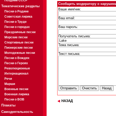
Поздний СССР
Сообщить модератору о нарушен
Тематические разделы
Ваше имя/ник:
Песни о Родине
Советская лирика
Ваш email:
Песни о Труде
Песни о городах
Ваш пароль:
Праздничные песни
Получатель письма:
Морские песни
Спортивные песни
Тема письма:
Пионерские песни
Молодежные песни
Текст письма:
Песни о Вождях
Песни о Героях
Революционные
Интернационал
Речи
Марши
Военные песни
Военная лирика
Песни о ВОВ
НАЗАД
Плакаты
Самодеятельность