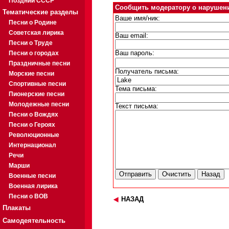
Поздний СССР
Сообщить модератору о нарушен
Тематические разделы
Ваше имя/ник:
Песни о Родине
Советская лирика
Ваш email:
Песни о Труде
Песни о городах
Ваш пароль:
Праздничные песни
Получатель письма:
Морские песни
Спортивные песни
Тема письма:
Пионерские песни
Молодежные песни
Текст письма:
Песни о Вождях
Песни о Героях
Революционные
Интернационал
Речи
Марши
Военные песни
Военная лирика
Песни о ВОВ
НАЗАД
Плакаты
Самодеятельность