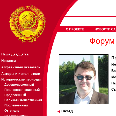
Форум 
Наша Двадцатка
П
Новинки
Им
Алфавитный указатель
Во
Авторы и исполнители
Ме
Исторические периоды
На
Дореволюционный
Ст
Послереволюционный
Предвоенный
Великая Отечественная
Послевоенный
Оттепель
НАЗАД