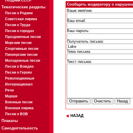
Поздний СССР
Сообщить модератору о нарушен
Тематические разделы
Ваше имя/ник:
Песни о Родине
Советская лирика
Ваш email:
Песни о Труде
Песни о городах
Ваш пароль:
Праздничные песни
Получатель письма:
Морские песни
Спортивные песни
Тема письма:
Пионерские песни
Молодежные песни
Текст письма:
Песни о Вождях
Песни о Героях
Революционные
Интернационал
Речи
Марши
Военные песни
Военная лирика
Песни о ВОВ
НАЗАД
Плакаты
Самодеятельность