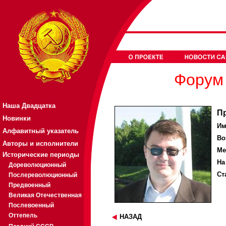
Форум 
Наша Двадцатка
П
Новинки
Им
Алфавитный указатель
Во
Авторы и исполнители
Ме
Исторические периоды
На
Дореволюционный
Ст
Послереволюционный
Предвоенный
Великая Отечественная
Послевоенный
Оттепель
НАЗАД