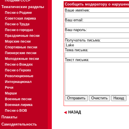
Поздний СССР
Сообщить модератору о нарушен
Тематические разделы
Ваше имя/ник:
Песни о Родине
Советская лирика
Ваш email:
Песни о Труде
Песни о городах
Ваш пароль:
Праздничные песни
Получатель письма:
Морские песни
Спортивные песни
Тема письма:
Пионерские песни
Молодежные песни
Текст письма:
Песни о Вождях
Песни о Героях
Революционные
Интернационал
Речи
Марши
Военные песни
Военная лирика
Песни о ВОВ
НАЗАД
Плакаты
Самодеятельность