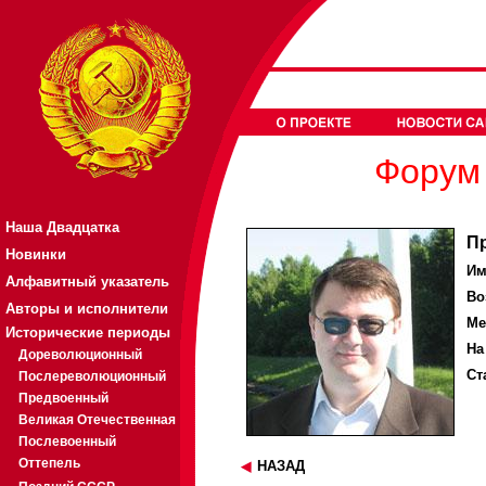
Форум 
Наша Двадцатка
П
Новинки
Им
Алфавитный указатель
Во
Авторы и исполнители
Ме
Исторические периоды
На
Дореволюционный
Ст
Послереволюционный
Предвоенный
Великая Отечественная
Послевоенный
Оттепель
НАЗАД