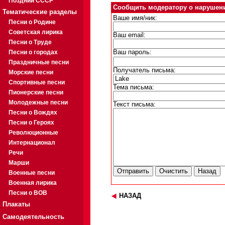
Поздний СССР
Сообщить модератору о нарушен
Тематические разделы
Ваше имя/ник:
Песни о Родине
Советская лирика
Ваш email:
Песни о Труде
Песни о городах
Ваш пароль:
Праздничные песни
Получатель письма:
Морские песни
Спортивные песни
Тема письма:
Пионерские песни
Молодежные песни
Текст письма:
Песни о Вождях
Песни о Героях
Революционные
Интернационал
Речи
Марши
Военные песни
Военная лирика
Песни о ВОВ
НАЗАД
Плакаты
Самодеятельность