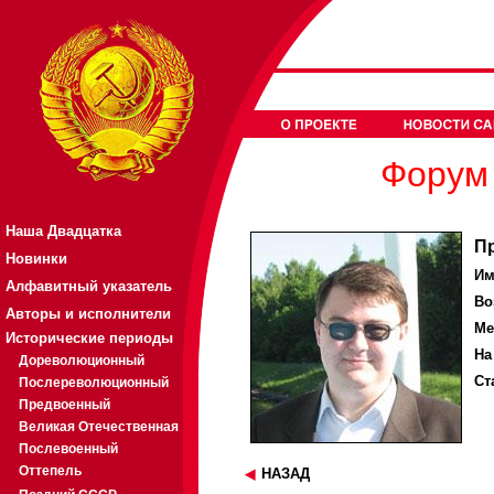
Форум 
Наша Двадцатка
П
Новинки
Им
Алфавитный указатель
Во
Авторы и исполнители
Ме
Исторические периоды
На
Дореволюционный
Ст
Послереволюционный
Предвоенный
Великая Отечественная
Послевоенный
Оттепель
НАЗАД