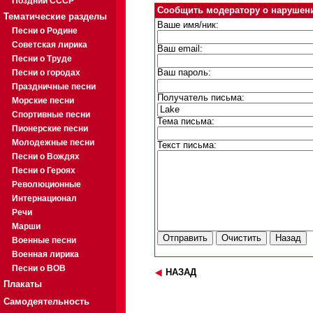
Поздний СССР
Сообщить модератору о нарушен
Тематические разделы
Ваше имя/ник:
Песни о Родине
Советская лирика
Ваш email:
Песни о Труде
Песни о городах
Ваш пароль:
Праздничные песни
Получатель письма:
Морские песни
Спортивные песни
Тема письма:
Пионерские песни
Молодежные песни
Текст письма:
Песни о Вождях
Песни о Героях
Революционные
Интернационал
Речи
Марши
Военные песни
Военная лирика
Песни о ВОВ
НАЗАД
Плакаты
Самодеятельность