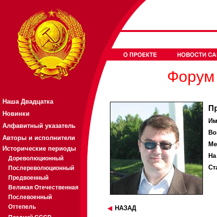
Форум 
Наша Двадцатка
П
Новинки
Им
Алфавитный указатель
Во
Авторы и исполнители
Ме
Исторические периоды
На
Дореволюционный
Ст
Послереволюционный
Предвоенный
Великая Отечественная
Послевоенный
Оттепель
НАЗАД