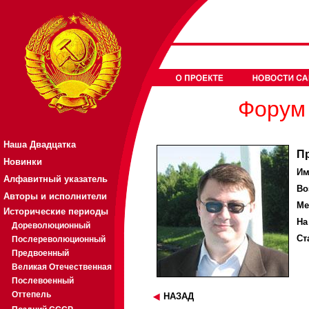
Форум 
Наша Двадцатка
П
Новинки
Им
Алфавитный указатель
Во
Авторы и исполнители
Ме
Исторические периоды
На
Дореволюционный
Ст
Послереволюционный
Предвоенный
Великая Отечественная
Послевоенный
Оттепель
НАЗАД