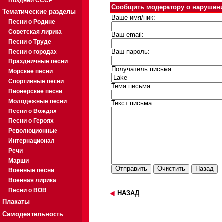
Поздний СССР
Сообщить модератору о нарушен
Тематические разделы
Ваше имя/ник:
Песни о Родине
Советская лирика
Ваш email:
Песни о Труде
Песни о городах
Ваш пароль:
Праздничные песни
Получатель письма:
Морские песни
Спортивные песни
Тема письма:
Пионерские песни
Молодежные песни
Текст письма:
Песни о Вождях
Песни о Героях
Революционные
Интернационал
Речи
Марши
Военные песни
Военная лирика
Песни о ВОВ
НАЗАД
Плакаты
Самодеятельность