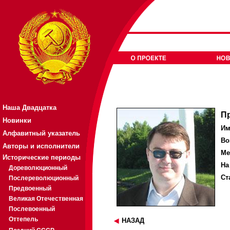
Наша Двадцатка
П
Новинки
Им
Алфавитный указатель
Во
Авторы и исполнители
Ме
Исторические периоды
На
Дореволюционный
Ст
Послереволюционный
Предвоенный
Великая Отечественная
Послевоенный
Оттепель
НАЗАД