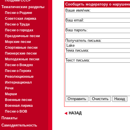
Поздний СССР
Сообщить модератору о нарушен
Тематические разделы
Ваше имя/ник:
Песни о Родине
Советская лирика
Ваш email:
Песни о Труде
Песни о городах
Ваш пароль:
Праздничные песни
Получатель письма:
Морские песни
Спортивные песни
Тема письма:
Пионерские песни
Молодежные песни
Текст письма:
Песни о Вождях
Песни о Героях
Революционные
Интернационал
Речи
Марши
Военные песни
Военная лирика
Песни о ВОВ
НАЗАД
Плакаты
Самодеятельность