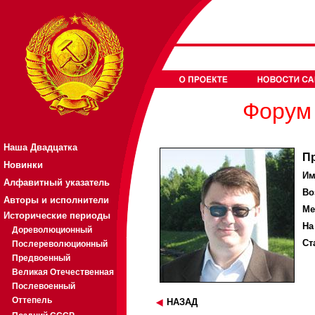
Форум 
Наша Двадцатка
П
Новинки
Им
Алфавитный указатель
Во
Авторы и исполнители
Ме
Исторические периоды
На
Дореволюционный
Ст
Послереволюционный
Предвоенный
Великая Отечественная
Послевоенный
Оттепель
НАЗАД