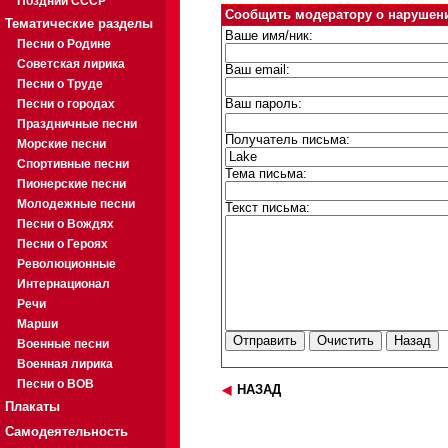
Поздний СССР
Сообщить модератору о нарушен
Тематические разделы
Ваше имя/ник:
Песни о Родине
Советская лирика
Ваш email:
Песни о Труде
Песни о городах
Ваш пароль:
Праздничные песни
Получатель письма:
Морские песни
Спортивные песни
Тема письма:
Пионерские песни
Молодежные песни
Текст письма:
Песни о Вождях
Песни о Героях
Революционные
Интернационал
Речи
Марши
Военные песни
Военная лирика
Песни о ВОВ
НАЗАД
Плакаты
Самодеятельность