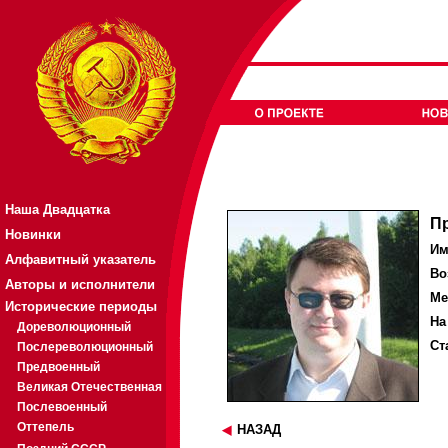
Наша Двадцатка
П
Новинки
Им
Алфавитный указатель
Во
Авторы и исполнители
Ме
Исторические периоды
На
Дореволюционный
Ст
Послереволюционный
Предвоенный
Великая Отечественная
Послевоенный
Оттепель
НАЗАД