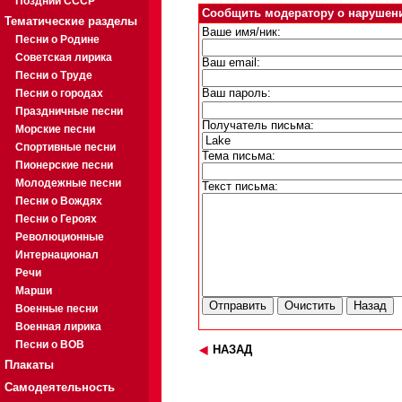
Поздний СССР
Сообщить модератору о нарушен
Тематические разделы
Ваше имя/ник:
Песни о Родине
Советская лирика
Ваш email:
Песни о Труде
Песни о городах
Ваш пароль:
Праздничные песни
Получатель письма:
Морские песни
Спортивные песни
Тема письма:
Пионерские песни
Молодежные песни
Текст письма:
Песни о Вождях
Песни о Героях
Революционные
Интернационал
Речи
Марши
Военные песни
Военная лирика
Песни о ВОВ
НАЗАД
Плакаты
Самодеятельность