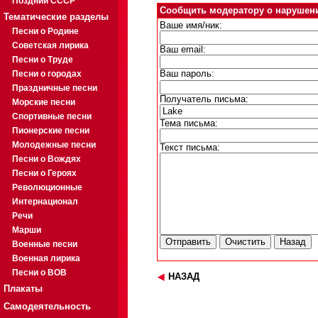
Поздний СССР
Сообщить модератору о нарушен
Тематические разделы
Ваше имя/ник:
Песни о Родине
Советская лирика
Ваш email:
Песни о Труде
Песни о городах
Ваш пароль:
Праздничные песни
Получатель письма:
Морские песни
Спортивные песни
Тема письма:
Пионерские песни
Молодежные песни
Текст письма:
Песни о Вождях
Песни о Героях
Революционные
Интернационал
Речи
Марши
Военные песни
Военная лирика
Песни о ВОВ
НАЗАД
Плакаты
Самодеятельность