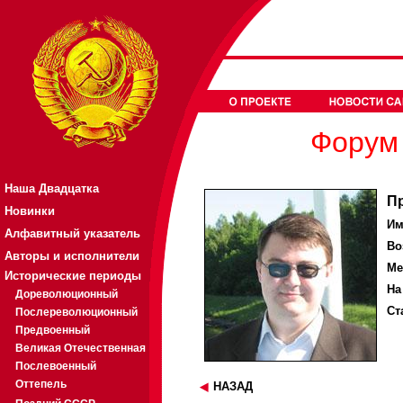
Форум 
Наша Двадцатка
П
Новинки
Им
Алфавитный указатель
Во
Авторы и исполнители
Ме
Исторические периоды
На
Дореволюционный
Ст
Послереволюционный
Предвоенный
Великая Отечественная
Послевоенный
Оттепель
НАЗАД