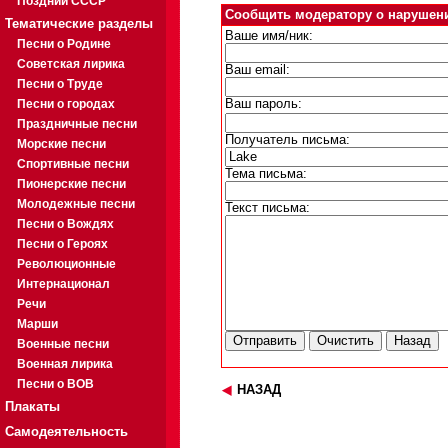
Поздний СССР
Сообщить модератору о нарушен
Тематические разделы
Ваше имя/ник:
Песни о Родине
Советская лирика
Ваш email:
Песни о Труде
Песни о городах
Ваш пароль:
Праздничные песни
Получатель письма:
Морские песни
Спортивные песни
Тема письма:
Пионерские песни
Молодежные песни
Текст письма:
Песни о Вождях
Песни о Героях
Революционные
Интернационал
Речи
Марши
Военные песни
Военная лирика
Песни о ВОВ
НАЗАД
Плакаты
Самодеятельность