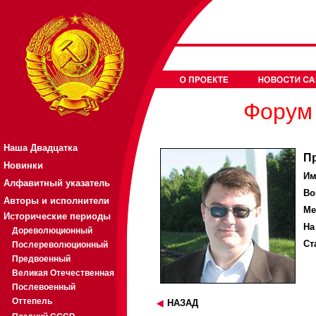
Форум 
Наша Двадцатка
П
Новинки
Им
Алфавитный указатель
Во
Авторы и исполнители
Ме
Исторические периоды
На
Дореволюционный
Ст
Послереволюционный
Предвоенный
Великая Отечественная
Послевоенный
Оттепель
НАЗАД