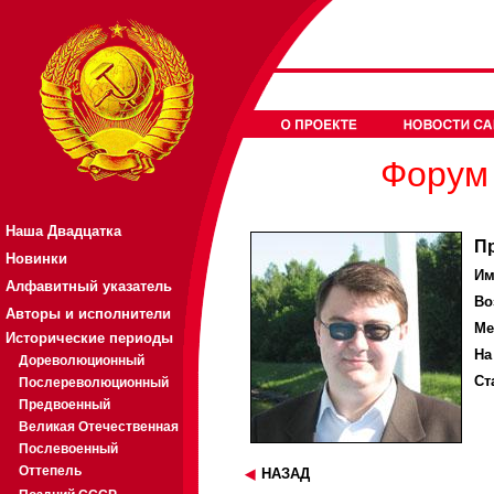
Форум 
Наша Двадцатка
П
Новинки
Им
Алфавитный указатель
Во
Авторы и исполнители
Ме
Исторические периоды
На
Дореволюционный
Ст
Послереволюционный
Предвоенный
Великая Отечественная
Послевоенный
Оттепель
НАЗАД