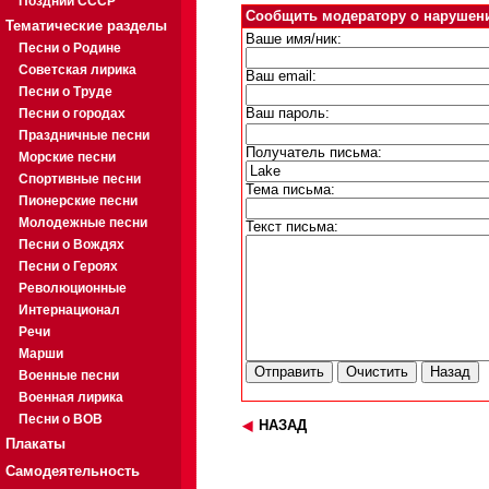
Поздний СССР
Сообщить модератору о нарушен
Тематические разделы
Ваше имя/ник:
Песни о Родине
Советская лирика
Ваш email:
Песни о Труде
Песни о городах
Ваш пароль:
Праздничные песни
Получатель письма:
Морские песни
Спортивные песни
Тема письма:
Пионерские песни
Молодежные песни
Текст письма:
Песни о Вождях
Песни о Героях
Революционные
Интернационал
Речи
Марши
Военные песни
Военная лирика
Песни о ВОВ
НАЗАД
Плакаты
Самодеятельность