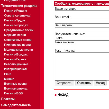
Поздний СССР
Сообщить модератору о нарушен
Тематические разделы
Ваше имя/ник:
Песни о Родине
Советская лирика
Ваш email:
Песни о Труде
Песни о городах
Ваш пароль:
Праздничные песни
Получатель письма:
Морские песни
Спортивные песни
Тема письма:
Пионерские песни
Молодежные песни
Текст письма:
Песни о Вождях
Песни о Героях
Революционные
Интернационал
Речи
Марши
Военные песни
Военная лирика
Песни о ВОВ
НАЗАД
Плакаты
Самодеятельность