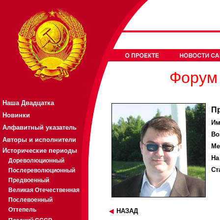
Форум 
Наша Двадцатка
П
Новинки
Им
Алфавитный указатель
Во
Авторы и исполнители
Ме
Исторические периоды
На
Дореволюционный
Ст
Послереволюционный
Предвоенный
Великая Отечественная
Послевоенный
Оттепель
НАЗАД