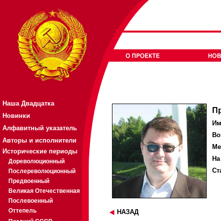
Наша Двадцатка
П
Новинки
Им
Алфавитный указатель
Во
Авторы и исполнители
Ме
Исторические периоды
На
Дореволюционный
Ст
Послереволюционный
Предвоенный
Великая Отечественная
Послевоенный
Оттепель
НАЗАД