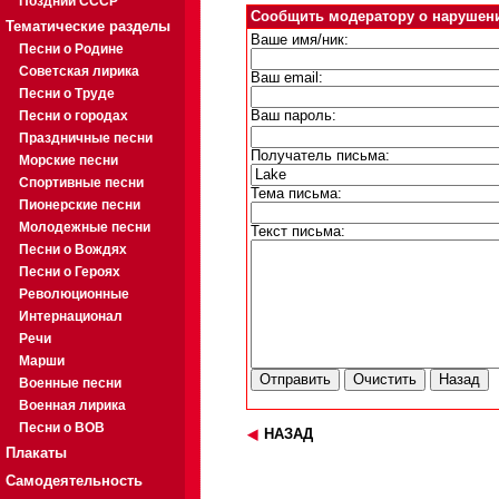
Поздний СССР
Сообщить модератору о нарушен
Тематические разделы
Ваше имя/ник:
Песни о Родине
Советская лирика
Ваш email:
Песни о Труде
Песни о городах
Ваш пароль:
Праздничные песни
Получатель письма:
Морские песни
Спортивные песни
Тема письма:
Пионерские песни
Молодежные песни
Текст письма:
Песни о Вождях
Песни о Героях
Революционные
Интернационал
Речи
Марши
Военные песни
Военная лирика
Песни о ВОВ
НАЗАД
Плакаты
Самодеятельность