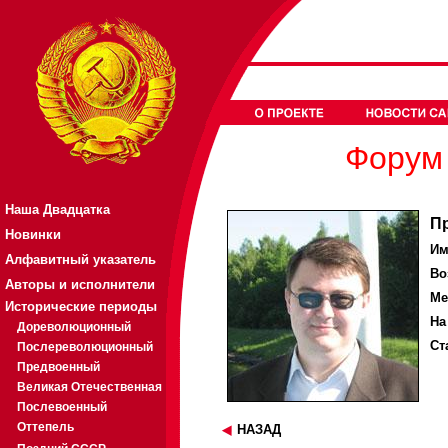
Форум 
Наша Двадцатка
П
Новинки
Им
Алфавитный указатель
Во
Авторы и исполнители
Ме
Исторические периоды
На
Дореволюционный
Ст
Послереволюционный
Предвоенный
Великая Отечественная
Послевоенный
Оттепель
НАЗАД