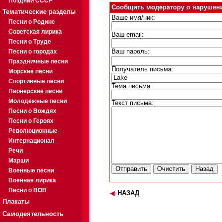
Поздний СССР
Сообщить модератору о нарушен
Тематические разделы
Ваше имя/ник:
Песни о Родине
Советская лирика
Ваш email:
Песни о Труде
Песни о городах
Ваш пароль:
Праздничные песни
Получатель письма:
Морские песни
Спортивные песни
Тема письма:
Пионерские песни
Молодежные песни
Текст письма:
Песни о Вождях
Песни о Героях
Революционные
Интернационал
Речи
Марши
Военные песни
Военная лирика
Песни о ВОВ
НАЗАД
Плакаты
Самодеятельность