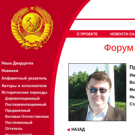
Форум 
Наша Двадцатка
П
Новинки
Им
Алфавитный указатель
Во
Авторы и исполнители
Ме
Исторические периоды
На
Дореволюционный
Ст
Послереволюционный
Предвоенный
Великая Отечественная
Послевоенный
Оттепель
НАЗАД