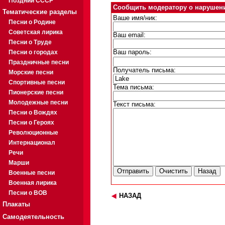
Поздний СССР
Сообщить модератору о нарушен
Тематические разделы
Ваше имя/ник:
Песни о Родине
Советская лирика
Ваш email:
Песни о Труде
Песни о городах
Ваш пароль:
Праздничные песни
Получатель письма:
Морские песни
Спортивные песни
Тема письма:
Пионерские песни
Молодежные песни
Текст письма:
Песни о Вождях
Песни о Героях
Революционные
Интернационал
Речи
Марши
Военные песни
Военная лирика
Песни о ВОВ
НАЗАД
Плакаты
Самодеятельность