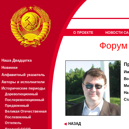
Форум 
Наша Двадцатка
П
Новинки
Им
Алфавитный указатель
Во
Авторы и исполнители
Ме
Исторические периоды
На
Дореволюционный
Ст
Послереволюционный
Предвоенный
Великая Отечественная
Послевоенный
Оттепель
НАЗАД