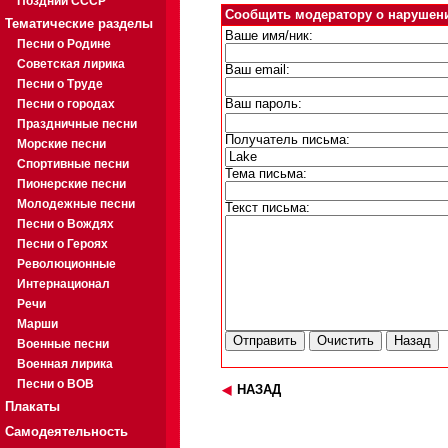
Поздний СССР
Сообщить модератору о нарушен
Тематические разделы
Ваше имя/ник:
Песни о Родине
Советская лирика
Ваш email:
Песни о Труде
Песни о городах
Ваш пароль:
Праздничные песни
Получатель письма:
Морские песни
Спортивные песни
Тема письма:
Пионерские песни
Молодежные песни
Текст письма:
Песни о Вождях
Песни о Героях
Революционные
Интернационал
Речи
Марши
Военные песни
Военная лирика
Песни о ВОВ
НАЗАД
Плакаты
Самодеятельность