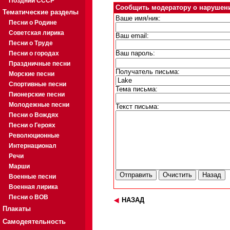
Поздний СССР
Сообщить модератору о нарушен
Тематические разделы
Ваше имя/ник:
Песни о Родине
Советская лирика
Ваш email:
Песни о Труде
Песни о городах
Ваш пароль:
Праздничные песни
Получатель письма:
Морские песни
Спортивные песни
Тема письма:
Пионерские песни
Молодежные песни
Текст письма:
Песни о Вождях
Песни о Героях
Революционные
Интернационал
Речи
Марши
Военные песни
Военная лирика
Песни о ВОВ
НАЗАД
Плакаты
Самодеятельность