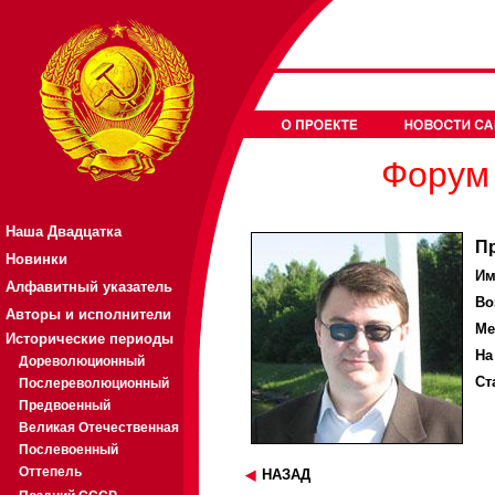
Форум 
Наша Двадцатка
П
Новинки
Им
Алфавитный указатель
Во
Авторы и исполнители
Ме
Исторические периоды
На
Дореволюционный
Ст
Послереволюционный
Предвоенный
Великая Отечественная
Послевоенный
Оттепель
НАЗАД