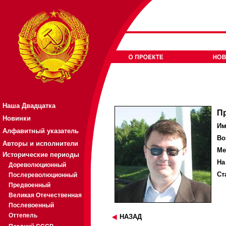
Наша Двадцатка
П
Новинки
Им
Алфавитный указатель
Во
Авторы и исполнители
Ме
Исторические периоды
На
Дореволюционный
Ст
Послереволюционный
Предвоенный
Великая Отечественная
Послевоенный
Оттепель
НАЗАД