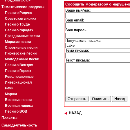
Поздний СССР
Сообщить модератору о нарушен
Тематические разделы
Ваше имя/ник:
Песни о Родине
Советская лирика
Ваш email:
Песни о Труде
Песни о городах
Ваш пароль:
Праздничные песни
Получатель письма:
Морские песни
Спортивные песни
Тема письма:
Пионерские песни
Молодежные песни
Текст письма:
Песни о Вождях
Песни о Героях
Революционные
Интернационал
Речи
Марши
Военные песни
Военная лирика
Песни о ВОВ
НАЗАД
Плакаты
Самодеятельность