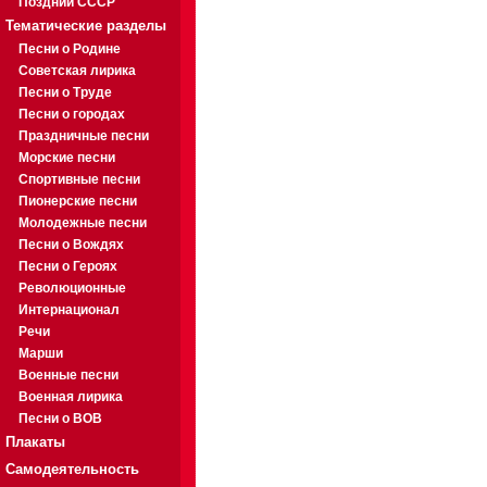
Поздний СССР
Тематические разделы
Песни о Родине
Советская лирика
Песни о Труде
Песни о городах
Праздничные песни
Морские песни
Спортивные песни
Пионерские песни
Молодежные песни
Песни о Вождях
Песни о Героях
Революционные
Интернационал
Речи
Марши
Военные песни
Военная лирика
Песни о ВОВ
Плакаты
Самодеятельность