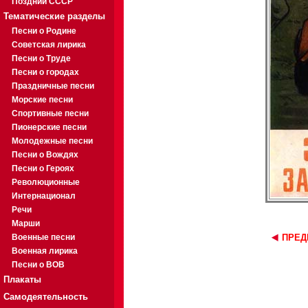
Поздний СССР
Тематические разделы
Песни о Родине
Советская лирика
Песни о Труде
Песни о городах
Праздничные песни
Морские песни
Спортивные песни
Пионерские песни
Молодежные песни
Песни о Вождях
Песни о Героях
Революционные
Интернационал
Речи
Марши
Военные песни
ПРЕД
Военная лирика
Песни о ВОВ
Плакаты
Самодеятельность