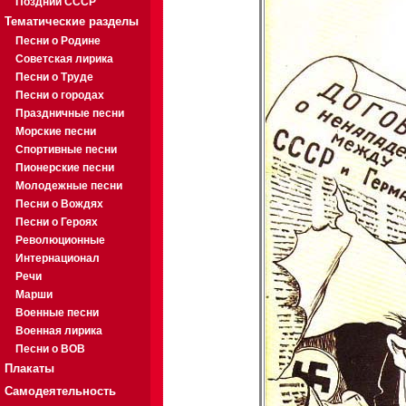
Поздний СССР
Тематические разделы
Песни о Родине
Советская лирика
Песни о Труде
Песни о городах
Праздничные песни
Морские песни
Спортивные песни
Пионерские песни
Молодежные песни
Песни о Вождях
Песни о Героях
Революционные
Интернационал
Речи
Марши
Военные песни
Военная лирика
Песни о ВОВ
Плакаты
Самодеятельность