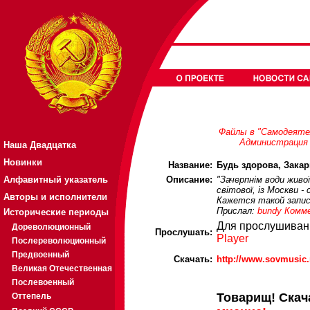
Файлы в "Самодеяте
Администрация 
Наша Двадцатка
Новинки
Название:
Будь здорова, Закар
Алфавитный указатель
Описание:
"Зачерпнім води живо
світової, із Москви -
Авторы и исполнители
Кажется такой запис
Прислал:
bundy
Комм
Исторические периоды
Для прослушиван
Дореволюционный
Прослушать:
Player
Послереволюционный
Предвоенный
Скачать:
http://www.sovmusic
Великая Отечественная
Послевоенный
Товарищ! Скач
Оттепель