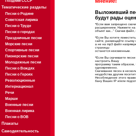
мнение!
Поздний СССР
Тематические разделы
Выложивший пес
Песни о Родине
будут рады оце
Советская лирика
*Если вам запрещено скачи
Песни о Труде
расширением. Нажмите на 
объект как..." Скачав файл
Песни о городах
Праздничные песни
*Если Вы хотите поместить
сайте, размещайте ссылку 
Морские песни
а не на mp3 файл напряму
страницы
Спортивные песни
останется неизменным.
Пионерские песни
*Если Вы скачиваете песн
настроить Вашу
Молодежные песни
программу таким образом, 
одновременно.
Песни о Вождях
Скачивание песен в нескол
Песни о Героях
неудобства другим посетит
Несоблюдение этого правил
Революционные
бану Ваших IP и/или подсе
Интернационал
Речи
Марши
Военные песни
Военная лирика
Песни о ВОВ
Плакаты
Самодеятельность