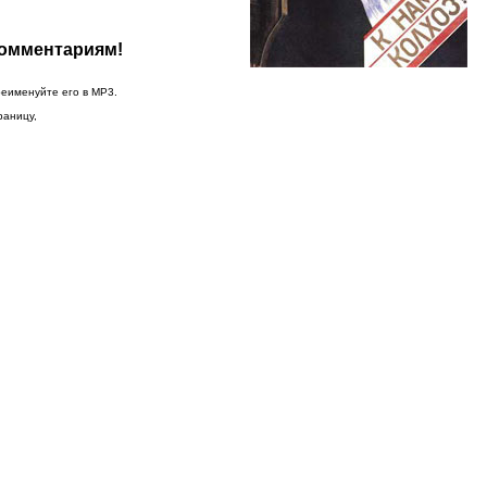
комментариям!
реименуйте его в MP3.
раницу,