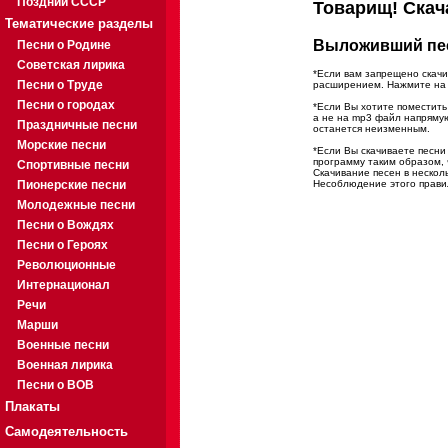
Поздний СССР
Товарищ! Скач
Тематические разделы
Выложивший пес
Песни о Родине
Советская лирика
*Если вам запрещено скачи
Песни о Труде
расширением. Нажмите на с
Песни о городах
*Если Вы хотите поместить 
а не на mp3 файл напряму
Праздничные песни
останется неизменным.
Морские песни
*Если Вы скачиваете песн
программу таким образом, 
Спортивные песни
Скачивание песен в нескол
Пионерские песни
Несоблюдение этого правил
Молодежные песни
Песни о Вождях
Песни о Героях
Революционные
Интернационал
Речи
Марши
Военные песни
Военная лирика
Песни о ВОВ
Плакаты
Самодеятельность