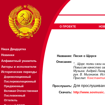
Наша Двадцатка
Новинки
Название:
Песня о Щорсе
Алфавитный указатель
Описание:
"...Щорс полки свои н
Авторы и исполнители
Повысим качество за
Музыка: Андрей Лазар
Исторические периоды
рук. В. Мызников. Ис
Дореволюционный
Прислал:
Константи
Послереволюционный
Для прослушиван
Прослушать:
Предвоенный
Великая Отечественная
Скачать:
http://www.sovmusic
Послевоенный
Оттепель