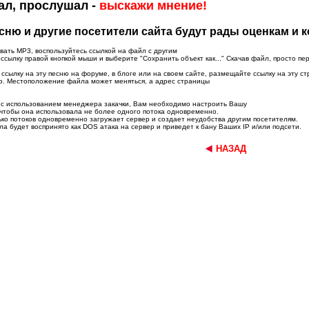
ал, прослушал -
выскажи мнение!
ню и другие посетители сайта будут рады оценкам и 
вать MP3, воспользуйтесь ссылкой на файл с другим
сылку правой кнопкой мыши и выберите "Сохранить объект как..." Скачав файл, просто пе
ссылку на эту песню на форуме, в блоге или на своем сайте, размещайте ссылку на эту ст
ю. Местоположение файла может меняться, а адрес страницы
и с использованием менеджера закачки, Вам необходимо настроить Вашу
чтобы она использовала не более одного потока одновременно.
ько потоков одновременно загружает сервер и создает неудобства другим посетителям.
а будет воспринято как DOS атака на сервер и приведет к бану Ваших IP и/или подсети.
НАЗАД