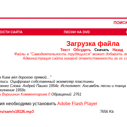
Загрузка файла
Текст
Обсудить
Скачать
Назад
Файлы в "Самодеятельность трудящихся" может добавить л
Администрация сайта никакой ответственности за их со
а Киев вёл дорогою прямой..."
писи. Оцифровал собственный экземпляр пластинки.
енко Слова: Андрей Пашко 1954г. Исполняет: Ансамбль песни и танца К
полнение 1959г.
н Вершинин
Комментариев:0
Обращений: 2761
ия необходимо установить
Adobe Flash Player
.ru/sam/s18126.mp3
7656 Kb