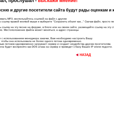
ал, прослушал -
выскажи мнение!
ню и другие посетители сайта будут рады оценкам и
ивать MP3, воспользуйтесь ссылкой на файл с другим
ссылку правой кнопкой мыши и выберите "Сохранить объект как..." Скачав файл, просто п
 ссылку на эту песню на форуме, в блоге или на своем сайте, размещайте ссылку на эту с
ую. Местоположение файла может меняться, а адрес страницы
ни с использованием менеджера закачки, Вам необходимо настроить Вашу
 чтобы она использовала не более одного потока одновременно.
лько потоков одновременно загружает сервер и создает неудобства другим посетителям.
ла будет воспринято как DOS атака на сервер и приведет к бану Ваших IP и/или подсети.
НАЗАД