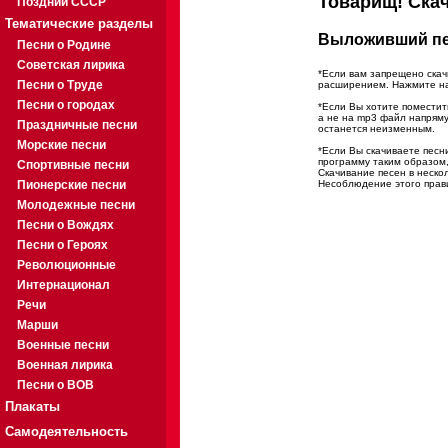
Товарищ! Скач
Поздний СССР
Тематические разделы
Выложивший пес
Песни о Родине
Советская лирика
*Если вам запрещено скач
Песни о Труде
расширением. Нажмите на 
Песни о городах
*Если Вы хотите поместить
а не на mp3 файл напрям
Праздничные песни
останется неизменным.
Морские песни
*Если Вы скачиваете пес
программу таким образом,
Спортивные песни
Скачивание песен в неско
Пионерские песни
Несоблюдение этого прави
Молодежные песни
Песни о Вождях
Песни о Героях
Революционные
Интернационал
Речи
Марши
Военные песни
Военная лирика
Песни о ВОВ
Плакаты
Самодеятельность