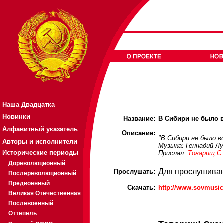
Наша Двадцатка
Новинки
Название:
В Сибири не было 
Алфавитный указатель
Описание:
"В Сибири не было в
Авторы и исполнители
Музыка: Геннадий Л
Исторические периоды
Прислал:
Товарищ С.
Дореволюционный
Для прослушиван
Прослушать:
Послереволюционный
Предвоенный
Скачать:
http://www.sovmusi
Великая Отечественная
Послевоенный
Оттепель