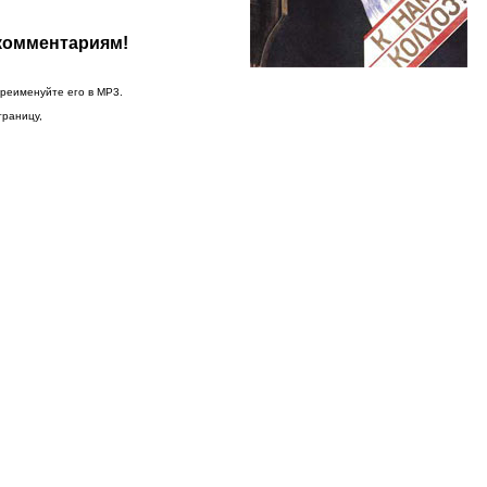
 комментариям!
ереименуйте его в MP3.
траницу,