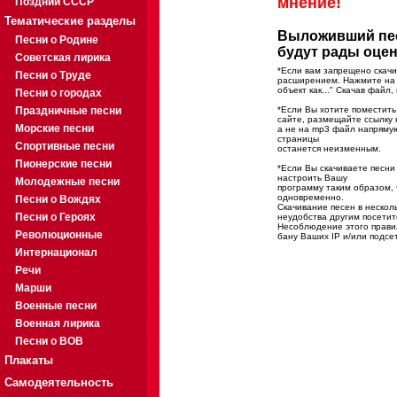
мнение!
Поздний СССР
Тематические разделы
Выложивший пес
Песни о Родине
будут рады оце
Советская лирика
*Если вам запрещено скачи
Песни о Труде
расширением. Нажмите на 
объект как..." Скачав файл
Песни о городах
Праздничные песни
*Если Вы хотите поместить
сайте, размещайте ссылку 
Морские песни
а не на mp3 файл напряму
страницы
Спортивные песни
останется неизменным.
Пионерские песни
*Если Вы скачиваете песн
настроить Вашу
Молодежные песни
программу таким образом, 
одновременно.
Песни о Вождях
Скачивание песен в нескол
Песни о Героях
неудобства другим посетит
Несоблюдение этого правил
Революционные
бану Ваших IP и/или подсе
Интернационал
Речи
Марши
Военные песни
Военная лирика
Песни о ВОВ
Плакаты
Самодеятельность