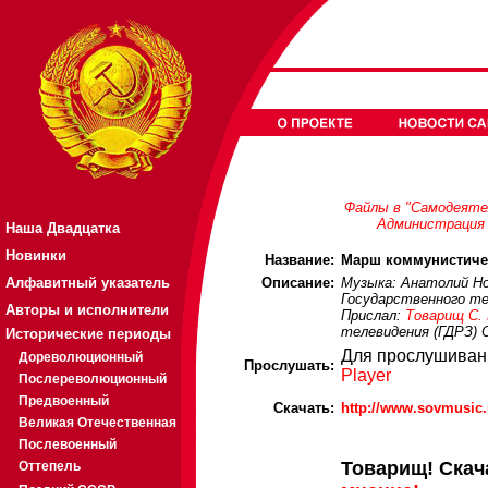
Файлы в "Самодеяте
Администрация 
Наша Двадцатка
Новинки
Название:
Марш коммунистиче
Алфавитный указатель
Описание:
Музыка: Анатолий Но
Государственного те
Авторы и исполнители
Прислал:
Товарищ С.
телевидения (ГДРЗ)
О
Исторические периоды
Для прослушиван
Дореволюционный
Прослушать:
Player
Послереволюционный
Предвоенный
Скачать:
http://www.sovmusic
Великая Отечественная
Послевоенный
Товарищ! Скач
Оттепель