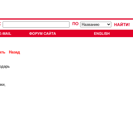
ать
Назад
одарь
ки,