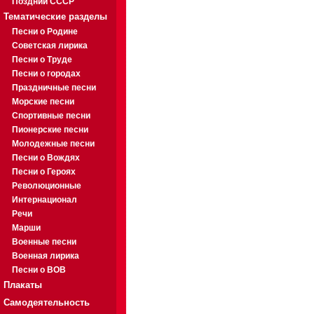
Поздний СССР
Тематические разделы
Песни о Родине
Советская лирика
Песни о Труде
Песни о городах
Праздничные песни
Морские песни
Спортивные песни
Пионерские песни
Молодежные песни
Песни о Вождях
Песни о Героях
Революционные
Интернационал
Речи
Марши
Военные песни
Военная лирика
Песни о ВОВ
Плакаты
Самодеятельность