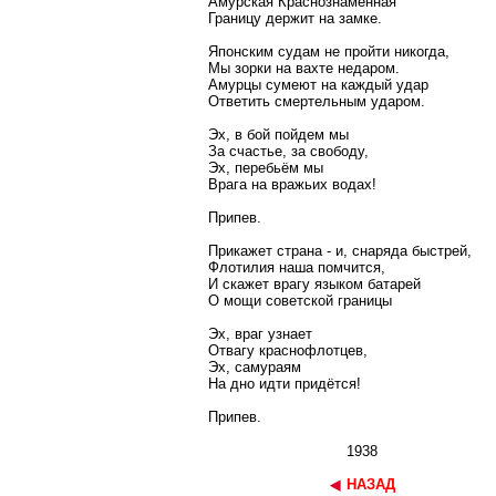
Амурская Краснознамённая
Границу держит на замке.
Японским судам не пройти никогда,
Мы зорки на вахте недаром.
Амурцы сумеют на каждый удар
Ответить смертельным ударом.
Эх, в бой пойдем мы
За счастье, за свободу,
Эх, перебьём мы
Врага на вражьих водах!
Припев.
Прикажет страна - и, снаряда быстрей,
Флотилия наша помчится,
И скажет врагу языком батарей
О мощи советской границы
Эх, враг узнает
Отвагу краснофлотцев,
Эх, самураям
На дно идти придётся!
Припев.
1938
НАЗАД