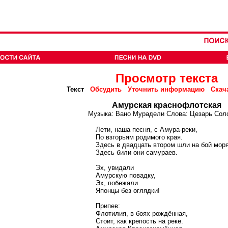
Просмотр текста
Текст
Обсудить
Уточнить информацию
Скач
Амурская краснофлотская
Музыка: Вано Мурадели Слова: Цезарь Сол
Лети, наша песня, с Амура-реки,
По взгорьям родимого края.
Здесь в двадцать втором шли на бой моря
Здесь били они самураев.
Эх, увидали
Амурскую повадку,
Эх, побежали
Японцы без оглядки!
Припев:
Флотилия, в боях рождённая,
Стоит, как крепость на реке.