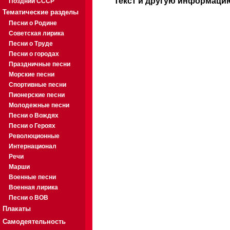
Текст и другую информацию
Поздний СССР
Тематические разделы
Песни о Родине
Советская лирика
Песни о Труде
Песни о городах
Праздничные песни
Морские песни
Спортивные песни
Пионерские песни
Молодежные песни
Песни о Вождях
Песни о Героях
Революционные
Интернационал
Речи
Марши
Военные песни
Военная лирика
Песни о ВОВ
Плакаты
Самодеятельность