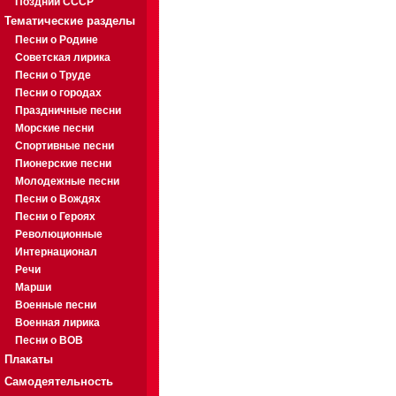
Поздний СССР
Тематические разделы
Песни о Родине
Советская лирика
Песни о Труде
Песни о городах
Праздничные песни
Морские песни
Спортивные песни
Пионерские песни
Молодежные песни
Песни о Вождях
Песни о Героях
Революционные
Интернационал
Речи
Марши
Военные песни
Военная лирика
Песни о ВОВ
Плакаты
Самодеятельность