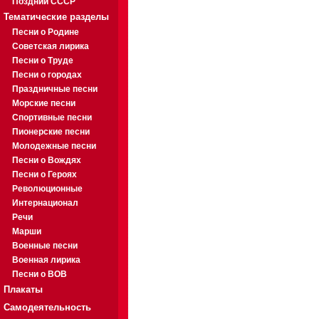
Поздний СССР
Тематические разделы
Песни о Родине
Советская лирика
Песни о Труде
Песни о городах
Праздничные песни
Морские песни
Спортивные песни
Пионерские песни
Молодежные песни
Песни о Вождях
Песни о Героях
Революционные
Интернационал
Речи
Марши
Военные песни
Военная лирика
Песни о ВОВ
Плакаты
Самодеятельность