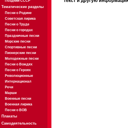
Текст и другую информацию
Поздний СССР
Тематические разделы
Песни о Родине
Советская лирика
Песни о Труде
Песни о городах
Праздничные песни
Морские песни
Спортивные песни
Пионерские песни
Молодежные песни
Песни о Вождях
Песни о Героях
Революционные
Интернационал
Речи
Марши
Военные песни
Военная лирика
Песни о ВОВ
Плакаты
Самодеятельность