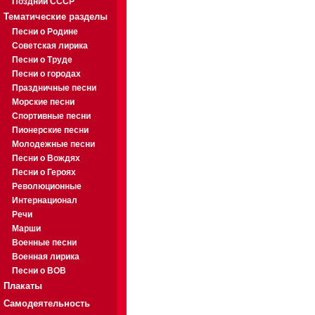
Поздний СССР
Тематические разделы
Песни о Родине
Советская лирика
Песни о Труде
Песни о городах
Праздничные песни
Морские песни
Спортивные песни
Пионерские песни
Молодежные песни
Песни о Вождях
Песни о Героях
Революционные
Интернационал
Речи
Марши
Военные песни
Военная лирика
Песни о ВОВ
Плакаты
Самодеятельность