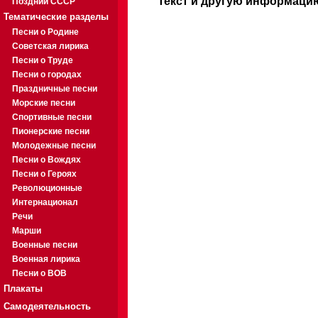
Текст и другую информацию
Поздний СССР
Тематические разделы
Песни о Родине
Советская лирика
Песни о Труде
Песни о городах
Праздничные песни
Морские песни
Спортивные песни
Пионерские песни
Молодежные песни
Песни о Вождях
Песни о Героях
Революционные
Интернационал
Речи
Марши
Военные песни
Военная лирика
Песни о ВОВ
Плакаты
Самодеятельность