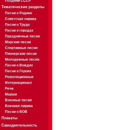
Поздний СССР
Тематические разделы
Песни о Родине
Советская лирика
Песни о Труде
Песни о городах
Праздничные песни
Морские песни
Спортивные песни
Пионерские песни
Молодежные песни
Песни о Вождях
Песни о Героях
Революционные
Интернационал
Речи
Марши
Военные песни
Военная лирика
Песни о ВОВ
Плакаты
Самодеятельность