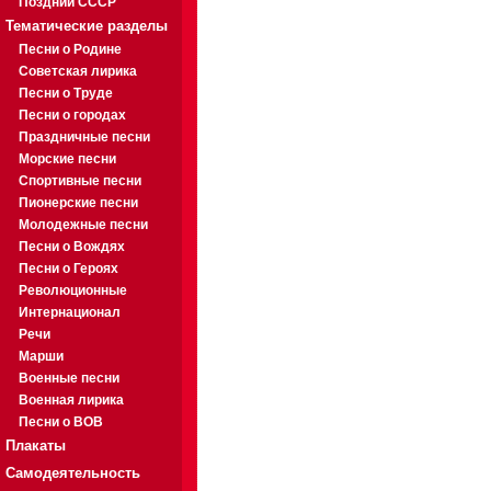
Поздний СССР
Тематические разделы
Песни о Родине
Советская лирика
Песни о Труде
Песни о городах
Праздничные песни
Морские песни
Спортивные песни
Пионерские песни
Молодежные песни
Песни о Вождях
Песни о Героях
Революционные
Интернационал
Речи
Марши
Военные песни
Военная лирика
Песни о ВОВ
Плакаты
Самодеятельность