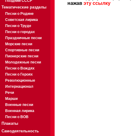
Поздний СССР
нажав
эту ссылку
Тематические разделы
Песни о Родине
Советская лирика
Песни о Труде
Песни о городах
Праздничные песни
Морские песни
Спортивные песни
Пионерские песни
Молодежные песни
Песни о Вождях
Песни о Героях
Революционные
Интернационал
Речи
Марши
Военные песни
Военная лирика
Песни о ВОВ
Плакаты
Самодеятельность