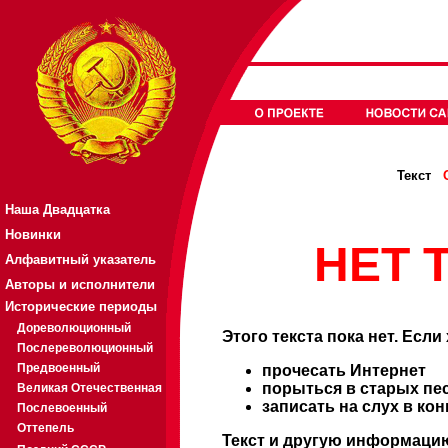
Текст
Наша Двадцатка
Новинки
НЕТ Т
Алфавитный указатель
Авторы и исполнители
Исторические периоды
Дореволюционный
Этого текста пока нет. Если
Послереволюционный
Предвоенный
прочесать Интернет
порыться в старых пе
Великая Отечественная
записать на слух в ко
Послевоенный
Оттепель
Текст и другую информацию