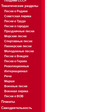
Поздний СССР
Тематические разделы
Песни о Родине
Советская лирика
Песни о Труде
Песни о городах
Праздничные песни
Морские песни
Спортивные песни
Пионерские песни
Молодежные песни
Песни о Вождях
Песни о Героях
Революционные
Интернационал
Речи
Марши
Военные песни
Военная лирика
Песни о ВОВ
Плакаты
Самодеятельность