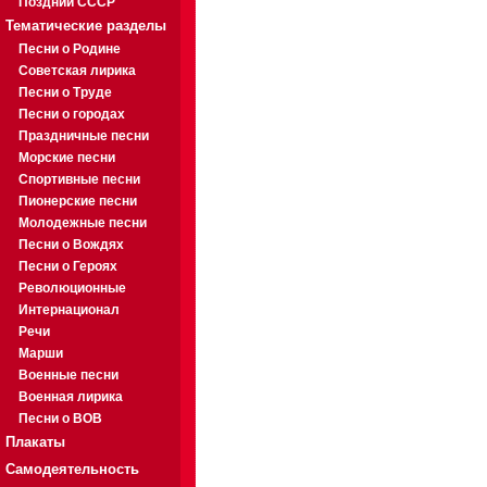
Поздний СССР
Тематические разделы
Песни о Родине
Советская лирика
Песни о Труде
Песни о городах
Праздничные песни
Морские песни
Спортивные песни
Пионерские песни
Молодежные песни
Песни о Вождях
Песни о Героях
Революционные
Интернационал
Речи
Марши
Военные песни
Военная лирика
Песни о ВОВ
Плакаты
Самодеятельность