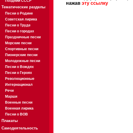
Поздний СССР
нажав
эту ссылку
Тематические разделы
Песни о Родине
Советская лирика
Песни о Труде
Песни о городах
Праздничные песни
Морские песни
Спортивные песни
Пионерские песни
Молодежные песни
Песни о Вождях
Песни о Героях
Революционные
Интернационал
Речи
Марши
Военные песни
Военная лирика
Песни о ВОВ
Плакаты
Самодеятельность