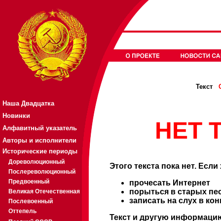
Текст
Наша Двадцатка
Новинки
НЕТ Т
Алфавитный указатель
Авторы и исполнители
Исторические периоды
Дореволюционный
Этого текста пока нет. Если
Послереволюционный
Предвоенный
прочесать Интернет
порыться в старых пе
Великая Отечественная
записать на слух в ко
Послевоенный
Оттепель
Текст и другую информацию