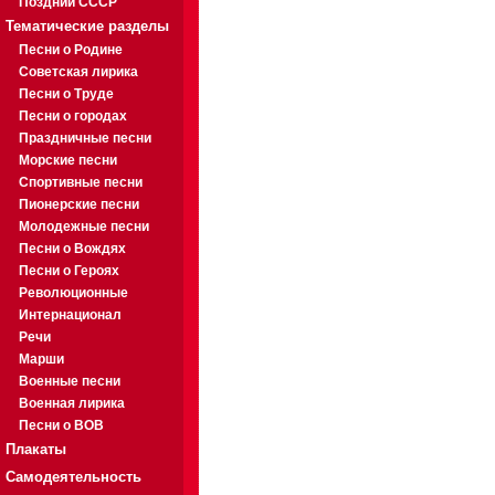
Поздний СССР
Тематические разделы
Песни о Родине
Советская лирика
Песни о Труде
Песни о городах
Праздничные песни
Морские песни
Спортивные песни
Пионерские песни
Молодежные песни
Песни о Вождях
Песни о Героях
Революционные
Интернационал
Речи
Марши
Военные песни
Военная лирика
Песни о ВОВ
Плакаты
Самодеятельность