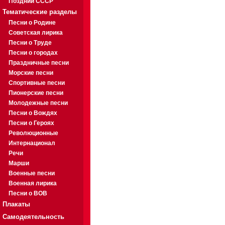
Поздний СССР
Тематические разделы
Песни о Родине
Советская лирика
Песни о Труде
Песни о городах
Праздничные песни
Морские песни
Спортивные песни
Пионерские песни
Молодежные песни
Песни о Вождях
Песни о Героях
Революционные
Интернационал
Речи
Марши
Военные песни
Военная лирика
Песни о ВОВ
Плакаты
Самодеятельность