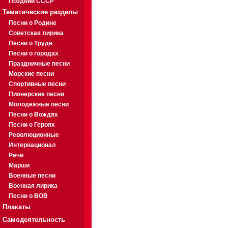
Поздний СССР
Тематические разделы
Песни о Родине
Советская лирика
Песни о Труде
Песни о городах
Праздничные песни
Морские песни
Спортивные песни
Пионерские песни
Молодежные песни
Песни о Вождях
Песни о Героях
Революционные
Интернационал
Речи
Марши
Военные песни
Военная лирика
Песни о ВОВ
Плакаты
Самодеятельность