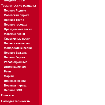
Поздний СССР
Тематические разделы
Песни о Родине
Советская лирика
Песни о Труде
Песни о городах
Праздничные песни
Морские песни
Спортивные песни
Пионерские песни
Молодежные песни
Песни о Вождях
Песни о Героях
Революционные
Интернационал
Речи
Марши
Военные песни
Военная лирика
Песни о ВОВ
Плакаты
Самодеятельность