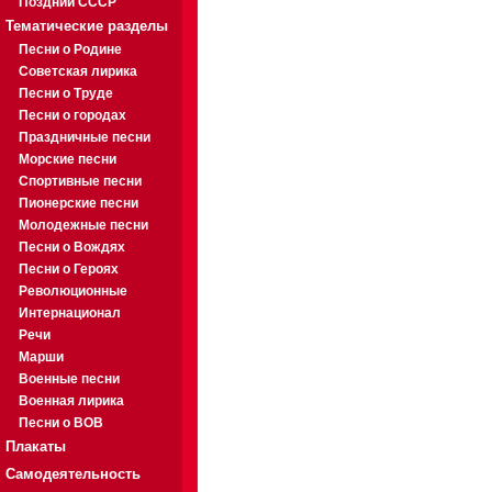
Поздний СССР
Тематические разделы
Песни о Родине
Советская лирика
Песни о Труде
Песни о городах
Праздничные песни
Морские песни
Спортивные песни
Пионерские песни
Молодежные песни
Песни о Вождях
Песни о Героях
Революционные
Интернационал
Речи
Марши
Военные песни
Военная лирика
Песни о ВОВ
Плакаты
Самодеятельность