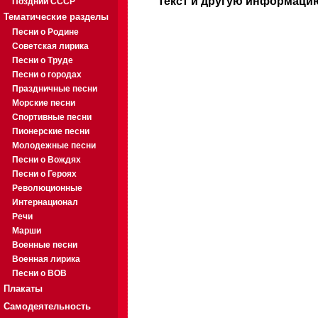
Текст и другую информацию
Поздний СССР
Тематические разделы
Песни о Родине
Советская лирика
Песни о Труде
Песни о городах
Праздничные песни
Морские песни
Спортивные песни
Пионерские песни
Молодежные песни
Песни о Вождях
Песни о Героях
Революционные
Интернационал
Речи
Марши
Военные песни
Военная лирика
Песни о ВОВ
Плакаты
Самодеятельность