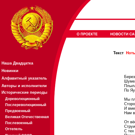
Текст
Нот
Наша Двадцатка
Новинки
Берез
Алфавитный указатель
Шумел
Авторы и исполнители
Плыла
По Яу
Исторические периоды
Дореволюционный
Мы пл
Сторо
Послереволюционный
И вме
Предвоенный
Нам в
Великая Отечественная
От вё
Послевоенный
Струи
Оттепель
С тех