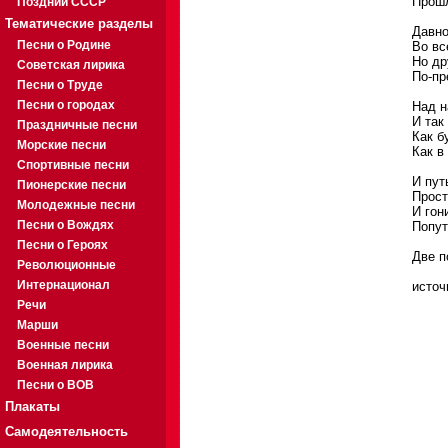
Прошл
Поздний СССР
Тематические разделы
Давно
Песни о Родине
Во вс
Но др
Советская лирика
По-пр
Песни о Труде
Песни о городах
Над н
И так
Праздничные песни
Как б
Морские песни
Как в
Спортивные песни
И пут
Пионерские песни
Прост
Молодежные песни
И гон
Песни о Вождях
Попут
Песни о Героях
Две п
Революционные
Интернационал
источн
Речи
Марши
Военные песни
Военная лирика
Песни о ВОВ
Плакаты
Самодеятельность