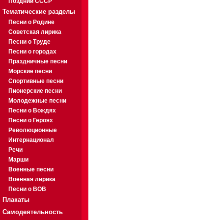
Поздний СССР
Тематические разделы
Песни о Родине
Советская лирика
Песни о Труде
Песни о городах
Праздничные песни
Морские песни
Спортивные песни
Пионерские песни
Молодежные песни
Песни о Вождях
Песни о Героях
Революционные
Интернационал
Речи
Марши
Военные песни
Военная лирика
Песни о ВОВ
Плакаты
Самодеятельность