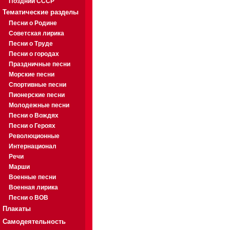
Поздний СССР
Тематические разделы
Песни о Родине
Советская лирика
Песни о Труде
Песни о городах
Праздничные песни
Морские песни
Спортивные песни
Пионерские песни
Молодежные песни
Песни о Вождях
Песни о Героях
Революционные
Интернационал
Речи
Марши
Военные песни
Военная лирика
Песни о ВОВ
Плакаты
Самодеятельность